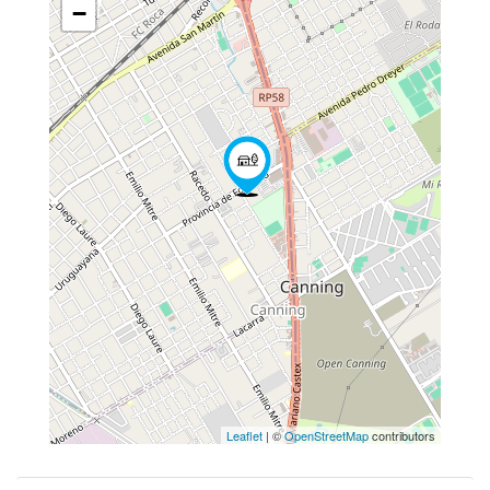
−
Leaflet
| ©
OpenStreetMap
contributors