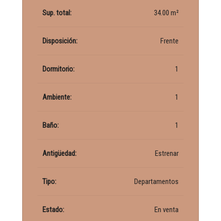
Sup. total:
34.00 m²
Disposición:
Frente
Dormitorio:
1
Ambiente:
1
Baño:
1
Antigüedad:
Estrenar
Tipo:
Departamentos
Estado:
En venta