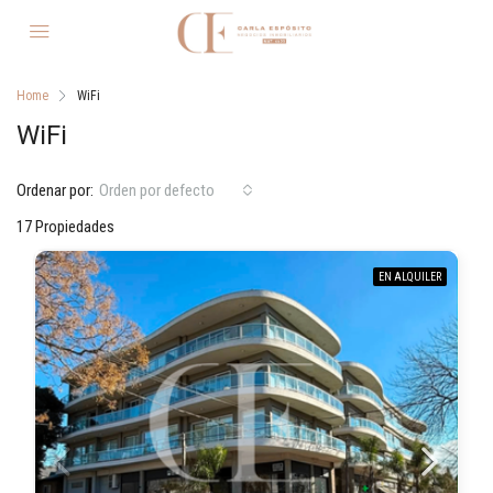
Home
WiFi
WiFi
Ordenar por:
Orden por defecto
17 Propiedades
EN ALQUILER